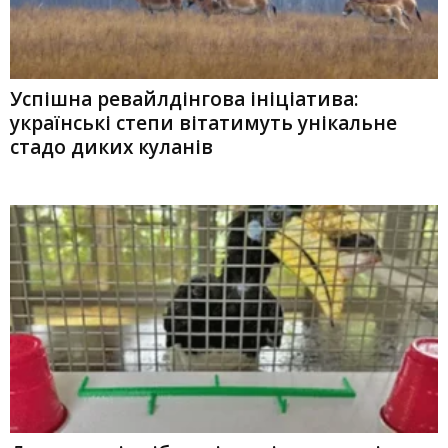
Успішна ревайлдінгова ініціатива:
українські степи вітатимуть унікальне
стадо диких куланів