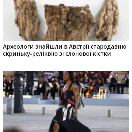
Археологи знайшли в Австрії стародавню
скриньку-реліквію зі слонової кістки