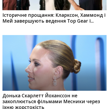
Історичне прощання: Кларксон, Хаммонд і
Мей завершують ведення Top Gear і...
Донька Скарлетт Йоханссон не
захоплюється фільмами Месники через
їхню жорстокість