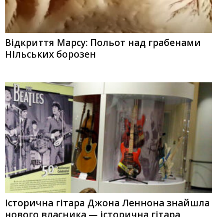
Відкриття Марсу: Польот над грабенами
Нільських борозен
Історична гітара Джона Леннона знайшла
нового власника — історична гітара