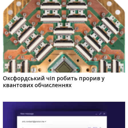
Оксфордський чіп робить прорив у
квантових обчисленнях