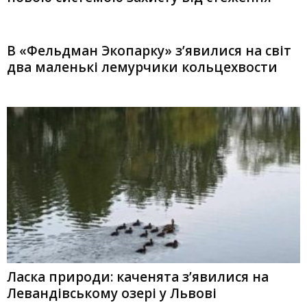
В «Фельдман Экопарку» з’явилися на світ
два маленькі лемурчики кольцехвости
Ласка природи: каченята з’явилися на
Левандівському озері у Львові