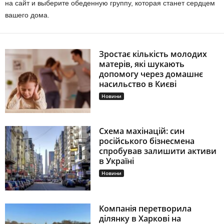
на сайт и выберите обеденную группу, которая станет сердцем
вашего дома.
Зростає кількість молодих
матерів, які шукають
допомогу через домашнє
насильство в Києві
Новини
Схема махінацій: син
російського бізнесмена
спробував залишити активи
в Україні
Новини
Компанія перетворила
ділянку в Харкові на