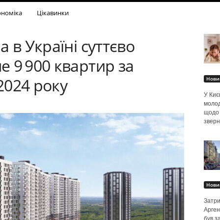
ономіка
Цікавинки
 в Україні суттєво
 9 900 квартир за
2024 року
Нови
У Киє
молод
щодо 
зверн
Нови
Затри
Арген
був з