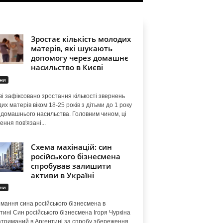
Зростає кількість молодих
матерів, які шукають
допомогу через домашнє
насильство в Києві
ни
ві зафіксовано зростання кількості звернень
их матерів віком 18-25 років з дітьми до 1 року
домашнього насильства. Головним чином, ці
ення пов'язані...
Схема махінацій: син
російського бізнесмена
спробував залишити
активи в Україні
ни
мання сина російського бізнесмена в
тині Син російського бізнесмена Ігоря Чуркіна
атриманий в Аргентині за спробу збереження