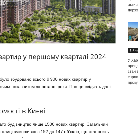
актив
держа
Війн
вартир у першому кварталі 2024
У Хар
оренд
стан 
справ
 було збудовано всього 9 900 нових квартир у
проку
чим показником за останні роки. Про це свідчать дані
омості в Києві
чато будівництво лише 1500 нових квартир. Загальний
толиці зменшився з 192 до 147 об’єктів, що становить